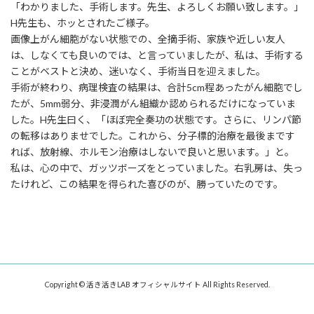
「わかりました、手術します。先生、よろしくお願い致します。」
H先生も、ホッとされたご様子。
画像上がん細胞がない状態での、全摘手術、家族や近しい友人
は、しなくても良いのでは、と言っていましたが、私は、手術する
ことがベストと決め、迷いなく、手術当日を迎えました。
手術が終わり、病理検査の結果は、合計5cm程あったがん細胞でし
たが、5mm弱分、非浸潤がん組織か認められるだけになっていま
した。H先生曰く、「ほぼ完全奏功の状態です。さらに、リンパ節
の転移はありませでした。これから、分子標的治療を最後まです
れば、放射線、ホルモン治療はしないで良いと思います。」と。
私は、心の中で、ガッツボーズをとっていました。右乳房は、失っ
たけれど、この結果を得られた喜びのが、勝っていたのです。
Copyright © 活き活きLAB オフィシャルサイト All Rights Reserved.