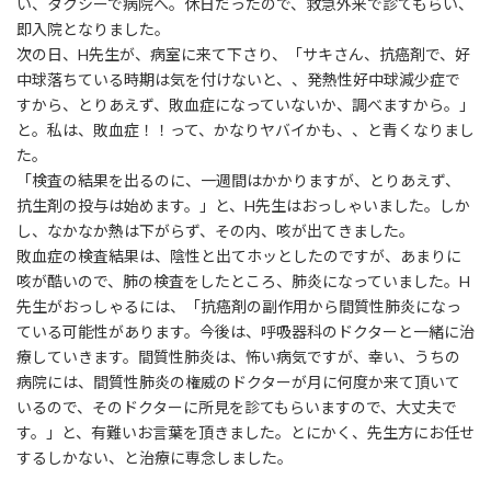
い、タクシーで病院へ。休日だったので、救急外来で診てもらい、
即入院となりました。
次の日、H先生が、病室に来て下さり、「サキさん、抗癌剤で、好
中球落ちている時期は気を付けないと、、発熱性好中球減少症で
すから、とりあえず、敗血症になっていないか、調べますから。」
と。私は、敗血症！！って、かなりヤバイかも、、と青くなりまし
た。
「検査の結果を出るのに、一週間はかかりますが、とりあえず、
抗生剤の投与は始めます。」と、H先生はおっしゃいました。しか
し、なかなか熱は下がらず、その内、咳が出てきました。
敗血症の検査結果は、陰性と出てホッとしたのですが、あまりに
咳が酷いので、肺の検査をしたところ、肺炎になっていました。H
先生がおっしゃるには、「抗癌剤の副作用から間質性肺炎になっ
ている可能性があります。今後は、呼吸器科のドクターと一緒に治
療していきます。間質性肺炎は、怖い病気ですが、幸い、うちの
病院には、間質性肺炎の権威のドクターが月に何度か来て頂いて
いるので、そのドクターに所見を診てもらいますので、大丈夫で
す。」と、有難いお言葉を頂きました。とにかく、先生方にお任せ
するしかない、と治療に専念しました。