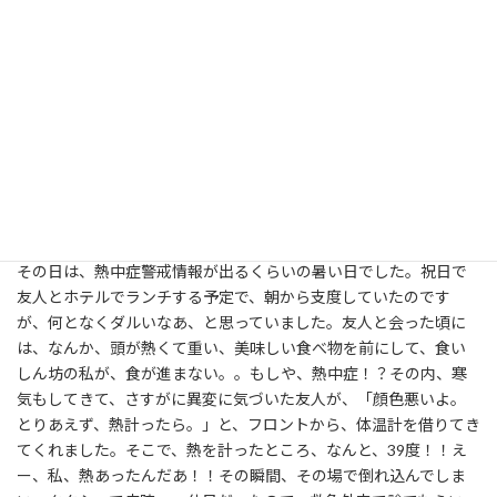
く、スーブや蒸して食べたり等)、鰻を週一回食べる(美味しい鰻の
名店巡りをしていました)そして、毎日の食材は、その時の身体が
欲している物を、選んでいました。
事件
さて、漢方薬や養生のお陰で、抗癌剤を投与しながらの生活も順調
な手術１ヶ月前の７月、ある事件が起きました。
その日は、熱中症警戒情報が出るくらいの暑い日でした。祝日で
友人とホテルでランチする予定で、朝から支度していたのです
が、何となくダルいなあ、と思っていました。友人と会った頃に
は、なんか、頭が熱くて重い、美味しい食べ物を前にして、食い
しん坊の私が、食が進まない。。もしや、熱中症！？その内、寒
気もしてきて、さすがに異変に気づいた友人が、「顔色悪いよ。
とりあえず、熱計ったら。」と、フロントから、体温計を借りてき
てくれました。そこで、熱を計ったところ、なんと、39度！！え
ー、私、熱あったんだあ！！その瞬間、その場で倒れ込んでしま