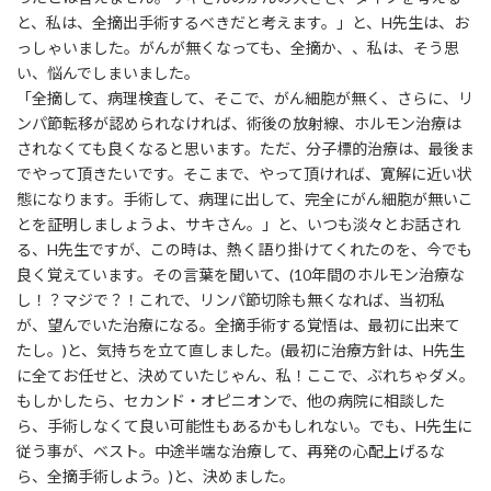
と、私は、全摘出手術するべきだと考えます。」と、H先生は、お
っしゃいました。がんが無くなっても、全摘か、、私は、そう思
い、悩んでしまいました。
「全摘して、病理検査して、そこで、がん細胞が無く、さらに、リ
ンパ節転移が認められなければ、術後の放射線、ホルモン治療は
されなくても良くなると思います。ただ、分子標的治療は、最後ま
でやって頂きたいです。そこまで、やって頂ければ、寛解に近い状
態になります。手術して、病理に出して、完全にがん細胞が無いこ
とを証明しましょうよ、サキさん。」と、いつも淡々とお話され
る、H先生ですが、この時は、熱く語り掛けてくれたのを、今でも
良く覚えています。その言葉を聞いて、(10年間のホルモン治療な
し！？マジで？！これで、リンパ節切除も無くなれば、当初私
が、望んでいた治療になる。全摘手術する覚悟は、最初に出来て
たし。)と、気持ちを立て直しました。(最初に治療方針は、H先生
に全てお任せと、決めていたじゃん、私！ここで、ぶれちゃダメ。
もしかしたら、セカンド・オピニオンで、他の病院に相談した
ら、手術しなくて良い可能性もあるかもしれない。でも、H先生に
従う事が、ベスト。中途半端な治療して、再発の心配上げるな
ら、全摘手術しよう。)と、決めました。