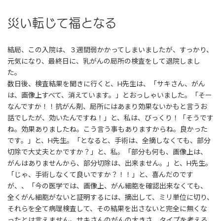
災い転じて福となる
結局、この入院は、３週間弱かかってしまいましたが、すっかり、
元気になり、最終日に、乳がんの局所の検査をして退院しまし
た。
数日後、検査結果を聞きに行くと、H先生は、「サキさん、がん
は、画像上すべて、消えています。」とおっしゃいました。「そー
なんですか！！抗がん剤、局所にはあまり効果ないかもと言うお
話でしたが、効いたんですね！」と、私は、びっくり！「そうです
ね。効果ありましたね。こう言う事もありますからね。良かった
です。」と、H先生。「となると、手術は、全摘しなくても、部分
切除で大丈夫とかですか？」と、私。「部分も何も、画像上は、
がんはありませんから、部分切除は、出来ません。」と、H先生。
「じゃ、手術しなくて良いですか？！！」と、喜んだのです
が、、「今の医学では、画像上、がん細胞を確認出来なくても、
全くがん細胞がないと証明するには、摘出して、ミリ単位に切り、
それらを全て病理検査して、その結果を出さないと完全に無くな
ったとは言えません。サキさんのがんの大きさ、タイプを考える