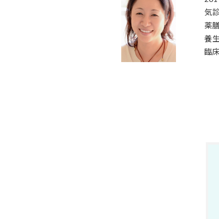
気
薬
養
臨