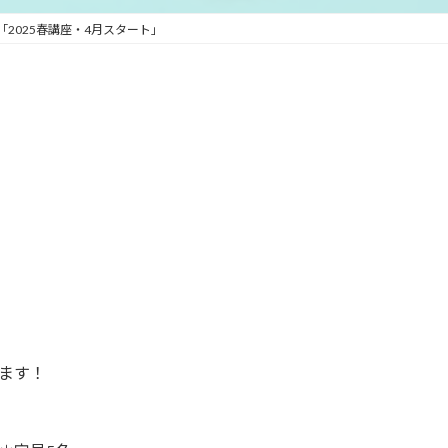
新
日
「2025春講座・4月スタート」
時
:
ます！