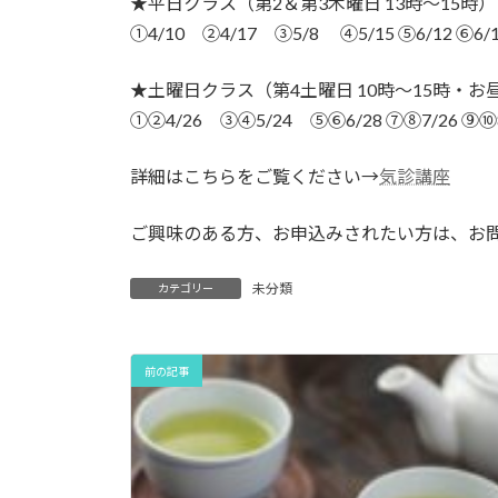
★平日クラス（第2＆第3木曜日 13時～15時
①4/10 ②4/17 ③5/8 ④5/15 ⑤6/12 ⑥6/
★土曜日クラス（第4土曜日 10時～15時・お
①②4/26 ③④5/24 ⑤⑥6/28 ⑦⑧7/26 ⑨⑩8
詳細はこちらをご覧ください→
気診講座
ご興味のある方、お申込みされたい方は、お
未分類
カテゴリー
前の記事