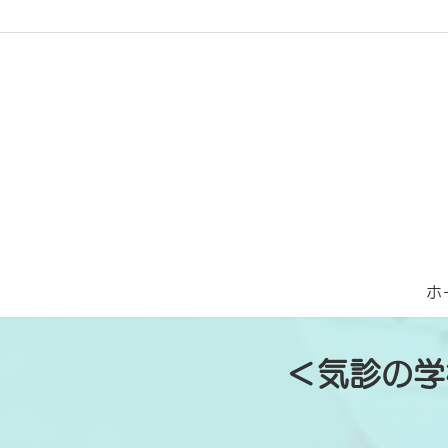
コ
ナ
ン
ビ
テ
ゲ
ン
ー
ツ
シ
へ
ョ
ス
ン
キ
に
ッ
移
プ
動
ホ
＜気診の学