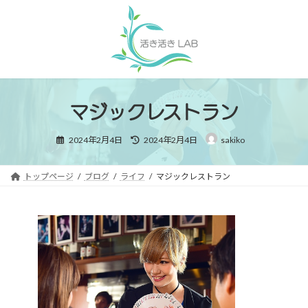
コ
ナ
ン
ビ
テ
ゲ
ン
ー
ツ
シ
へ
ョ
ス
ン
キ
に
マジックレストラン
ッ
移
プ
動
最
2024年2月4日
2024年2月4日
sakiko
終
更
新
日
時
トップページ
ブログ
ライフ
マジックレストラン
: